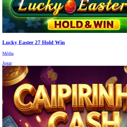
Lucky Easter 27 Hold Win
Média
Jogar