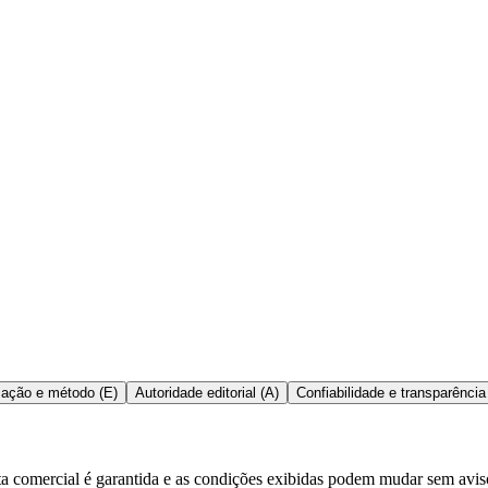
zação e método (E)
Autoridade editorial (A)
Confiabilidade e transparência
ta comercial é garantida e as condições exibidas podem mudar sem avis