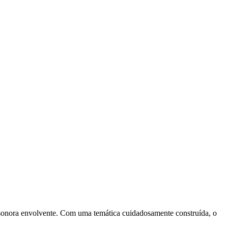
e sonora envolvente. Com uma temática cuidadosamente construída, o