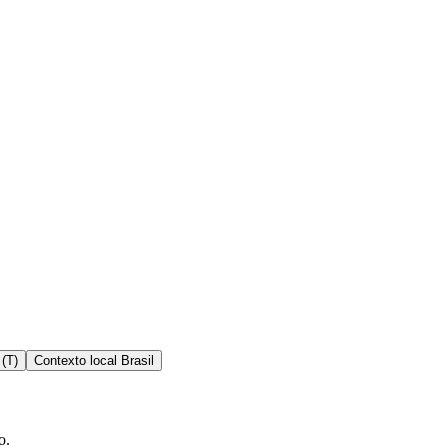
 (T)
Contexto local Brasil
o.