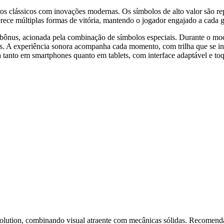
s clássicos com inovações modernas. Os símbolos de alto valor são rep
erece múltiplas formas de vitória, mantendo o jogador engajado a cada g
bônus, acionada pela combinação de símbolos especiais. Durante o modo
s. A experiência sonora acompanha cada momento, com trilha que se inte
a tanto em smartphones quanto em tablets, com interface adaptável e to
volution, combinando visual atraente com mecânicas sólidas. Recomenda