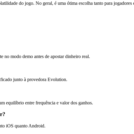
olatilidade do jogo. No geral, é uma ótima escolha tanto para jogadores
te no modo demo antes de apostar dinheiro real.
ficado junto à provedora Evolution.
m equilíbrio entre frequência e valor dos ganhos.
ar?
anto iOS quanto Android.