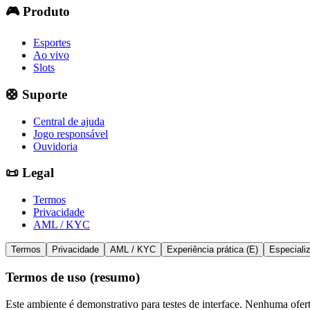
🎮
Produto
Esportes
Ao vivo
Slots
🛟
Suporte
Central de ajuda
Jogo responsável
Ouvidoria
📜
Legal
Termos
Privacidade
AML / KYC
Termos
Privacidade
AML / KYC
Experiência prática (E)
Especiali
Termos de uso (resumo)
Este ambiente é demonstrativo para testes de interface. Nenhuma ofer