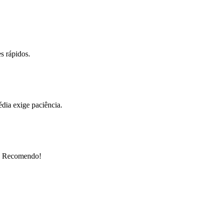
s rápidos.
édia exige paciência.
s. Recomendo!