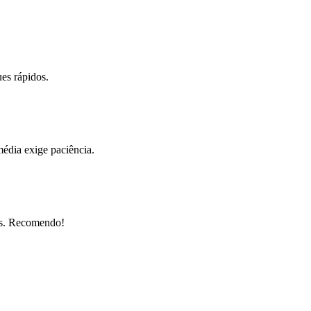
es rápidos.
édia exige paciência.
as. Recomendo!