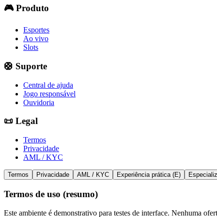
🎮
Produto
Esportes
Ao vivo
Slots
🛟
Suporte
Central de ajuda
Jogo responsável
Ouvidoria
📜
Legal
Termos
Privacidade
AML / KYC
Termos
Privacidade
AML / KYC
Experiência prática (E)
Especiali
Termos de uso (resumo)
Este ambiente é demonstrativo para testes de interface. Nenhuma ofer